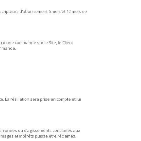
uscripteurs d’abonnement 6 mois et 12 mois ne
 d'une commande sur le Site, le Client
commande.
 La résiliation sera prise en compte et lui
 erronées ou d’agissements contraires aux
mmages et intérêts puisse être réclamés.