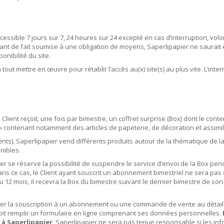
ssible 7 jours sur 7, 24 heures sur 24 excepté en cas d’interruption, volon
ant de fait soumise à une obligation de moyens, Saperlipapier ne saurait 
onibilité du site.
out mettre en œuvre pour rétablir l’accès au(x) site(s) au plus vite. L’inte
ient reçoit, une fois par bimestre, un coffret surprise (Box) dont le cont
» contenant notamment des articles de papeterie, de décoration et assimil
ts), Saperlipapier vend différents produits autour de la thématique de l
nibles.
r se réserve la possibilité de suspendre le service d’envoi de la Box pe
. Dans ce cas, le Client ayant souscrit un abonnement bimestriel ne sera p
ou 12 mois, il recevra la Box du bimestre suivant le dernier bimestre de s
rer la souscription à un abonnement ou une commande de vente au détail p
 doit remplir un formulaire en ligne comprenant ses données personnelles.
 à Saperlipapier
. Saperlipapier ne sera pas tenue responsable si les in