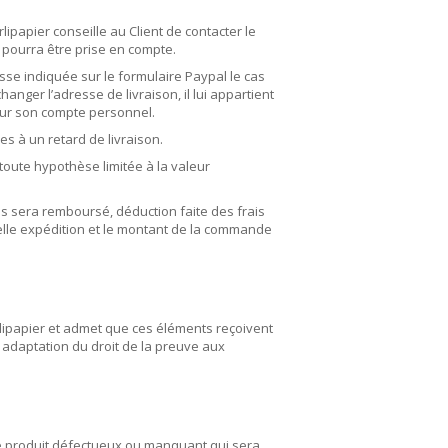
ipapier conseille au Client de contacter le
e pourra être prise en compte.
esse indiquée sur le formulaire Paypal le cas
anger l’adresse de livraison, il lui appartient
sur son compte personnel.
s à un retard de livraison.
toute hypothèse limitée à la valeur
lis sera remboursé, déduction faite des frais
uvelle expédition et le montant de la commande
rlipapier et admet que ces éléments reçoivent
 adaptation du droit de la preuve aux
 de produit défectueux ou manquant qui sera