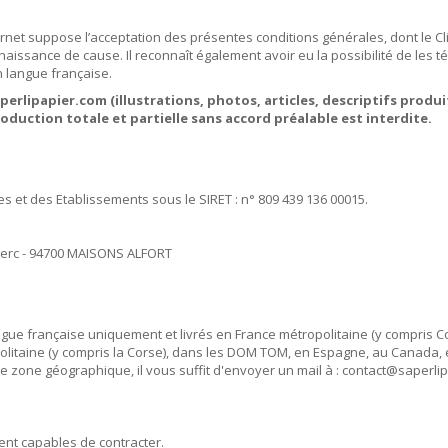
rnet suppose l’acceptation des présentes conditions générales, dont le Cli
aissance de cause. Il reconnaît également avoir eu la possibilité de les té
 langue française.
erlipapier.com (illustrations, photos, articles, descriptifs produ
roduction totale et partielle sans accord préalable est interdite.
ses et des Etablissements sous le SIRET : n° 809 439 136 00015.
clerc - 94700 MAISONS ALFORT
ngue française uniquement et livrés en France métropolitaine (y compris 
olitaine (y compris la Corse), dans les DOM TOM, en Espagne, au Canada, e
 zone géographique, il vous suffit d'envoyer un mail à : contact@saperlip
ent capables de contracter.