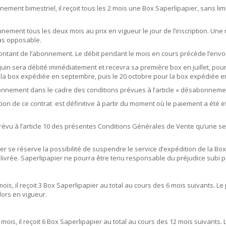
nement bimestriel, il reçoit tous les 2 mois une Box Saperlipapier, sans li
nement tous les deux mois au prix en vigueur le jour de l’inscription. Une 
as opposable.
ontant de l’abonnement. Le débit pendant le mois en cours précède l’envoi
 juin sera débité immédiatement et recevra sa première box en juillet, pour l
ur la box expédiée en septembre, puis le 20 octobre pour la box expédiée e
bonnement dans le cadre des conditions prévues à l’article « désabonnemen
de ce contrat est définitive à partir du moment où le paiement a été eff
prévu à l’article 10 des présentes Conditions Générales de Vente qu’une seule
 se réserve la possibilité de suspendre le service d’expédition de la Box
ivrée. Saperlipapier ne pourra être tenu responsable du préjudice subi par
is, il reçoit 3 Box Saperlipapier au total au cours des 6 mois suivants. Le
lors en vigueur.
ois, il reçoit 6 Box Saperlipapier au total au cours des 12 mois suivants.