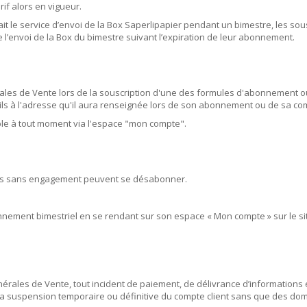
rif alors en vigueur.
t le service d’envoi de la Box Saperlipapier pendant un bimestre, les so
’envoi de la Box du bimestre suivant l’expiration de leur abonnement.
les de Vente lors de la souscription d'une des formules d'abonnement ou
ails à l'adresse qu'il aura renseignée lors de son abonnement ou de sa 
le à tout moment via l'espace "mon compte".
els sans engagement peuvent se désabonner.
nnement bimestriel en se rendant sur son espace « Mon compte » sur le site.
érales de Vente, tout incident de paiement, de délivrance d’informations
 la suspension temporaire ou définitive du compte client sans que des do