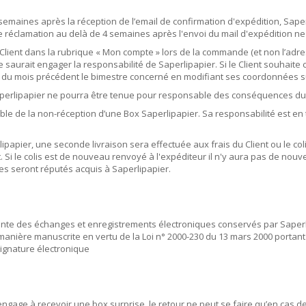
maines après la réception de l’email de confirmation d'expédition, Saperl
ute réclamation au delà de 4 semaines après l'envoi du mail d'expédition n
e Client dans la rubrique « Mon compte » lors de la commande (et non l’adr
saurait engager la responsabilité de Saperlipapier. Si le Client souhaite ch
 15 du mois précédent le bimestre concerné en modifiant ses coordonnées 
aperlipapier ne pourra être tenue pour responsable des conséquences due
le de la non-réception d’une Box Saperlipapier. Sa responsabilité est en 
lipapier, une seconde livraison sera effectuée aux frais du Client ou le co
nt. Si le colis est de nouveau renvoyé à l'expéditeur il n'y aura pas de no
res seront réputés acquis à Saperlipapier.
probante des échanges et enregistrements électroniques conservés par Sape
manière manuscrite en vertu de la Loi n° 2000-230 du 13 mars 2000 portant
 signature électronique
engage à recevoir une box surprise, le retour ne peut se faire qu’en cas