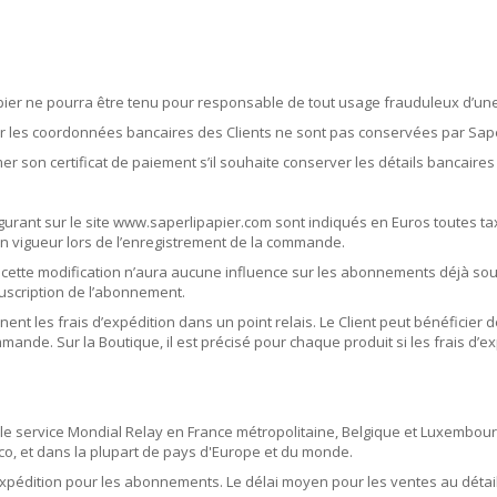
pier ne pourra être tenu pour responsable de tout usage frauduleux d’une
 les coordonnées bancaires des Clients ne sont pas conservées par Sape
imer son certificat de paiement s’il souhaite conserver les détails bancaires 
figurant sur le site www.saperlipapier.com sont indiqués en Euros toutes 
n vigueur lors de l’enregistrement de la commande.
cette modification n’aura aucune influence sur les abonnements déjà sousc
ouscription de l’abonnement.
 les frais d’expédition dans un point relais. Le Client peut bénéficier d
nde. Sur la Boutique, il est précisé pour chaque produit si les frais d’ex
ec le service Mondial Relay en France métropolitaine, Belgique et Luxembo
co, et dans la plupart de pays d'Europe et du monde.
expédition pour les abonnements. Le délai moyen pour les ventes au détail