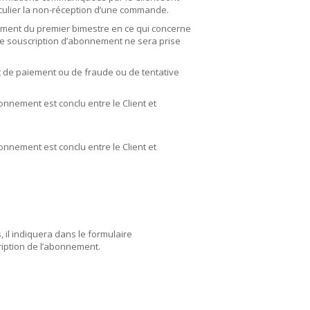
ticulier la non-réception d’une commande.
aiement du premier bimestre en ce qui concerne
une souscription d’abonnement ne sera prise
t de paiement ou de fraude ou de tentative
onnement est conclu entre le Client et
onnement est conclu entre le Client et
 il indiquera dans le formulaire
ription de l’abonnement.