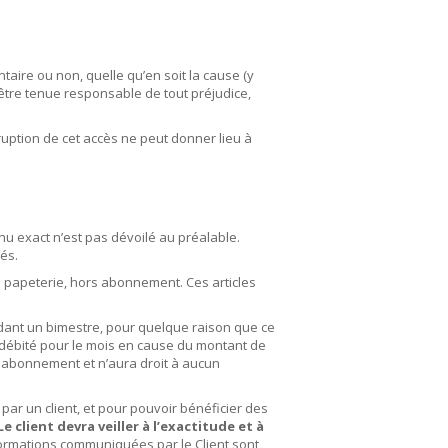
taire ou non, quelle qu’en soit la cause (y
être tenue responsable de tout préjudice,
rruption de cet accès ne peut donner lieu à
enu exact n’est pas dévoilé au préalable.
és.
a papeterie, hors abonnement. Ces articles
ndant un bimestre, pour quelque raison que ce
as débité pour le mois en cause du montant de
on abonnement et n’aura droit à aucun
ar un client, et pour pouvoir bénéficier des
Le client devra veiller à l’exactitude et à
formations communiquées par le Client sont