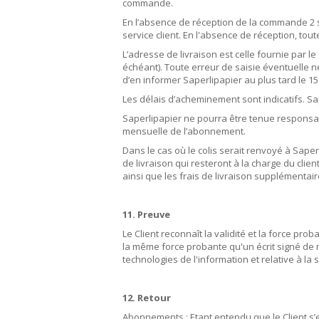
commande.
En l’absence de réception de la commande 2 se
service client. En l'absence de réception, to
L’adresse de livraison est celle fournie par l
échéant). Toute erreur de saisie éventuelle ne 
d’en informer Saperlipapier au plus tard le
Les délais d’acheminement sont indicatifs. S
Saperlipapier ne pourra être tenue responsab
mensuelle de l’abonnement.
Dans le cas où le colis serait renvoyé à Saper
de livraison qui resteront à la charge du clie
ainsi que les frais de livraison supplémentai
11. Preuve
Le Client reconnaît la validité et la force 
la même force probante qu'un écrit signé de 
technologies de l'information et relative à la
12. Retour
Abonnements : Etant entendu que le Client s’