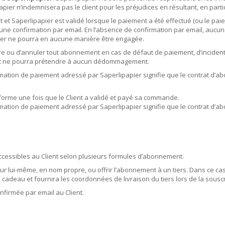
pier n’indemnisera pas le client pour les préjudices en résultant, en par
t et Saperlipapier est validé lorsque le paiement a été effectué (ou le p
à une confirmation par email. En l’absence de confirmation par email, auc
pier ne pourra en aucune manière être engagée.
re ou d’annuler tout abonnement en cas de défaut de paiement, d’inciden
ient ne pourra prétendre à aucun dédommagement.
irmation de paiement adressé par Saperlipapier signifie que le contrat d’ab
 forme une fois que le Client a validé et payé sa commande.
irmation de paiement adressé par Saperlipapier signifie que le contrat d’ab
accessibles au Client selon plusieurs formules d’abonnement.
ur lui-même, en nom propre, ou offrir l’abonnement à un tiers. Dans ce cas,
cadeau et fournira les coordonnées de livraison du tiers lors de la sousc
firmée par email au Client.