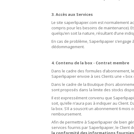
3. Accès aux Services
Le site saperlipapier.com est normalement acce
compris pour les besoins de maintenance). Et
quelqu’en soit la nature, résultant d’une indisp
En cas de problème, Saperlipapier s’engage à t
dédommagement.
4. Contenu de la box - Contrat membre
Dans le cadre des formules d’abonnement, le Cl
Saperlipapier envoie à ses Clients une « box 
Dans le cadre de la Boutique (hors abonnemen
sont proposés dans la limite des stocks dispo
Il est expressément convenu que Saperlipapie
soit, qu’elle n’aura pas à indiquer au Client
la box. S’il a souscrit un abonnement 6 mois 
remboursement.
Afin de permettre à Saperlipapier de bien gé
services fournis par Saperlipapier, le Client
la conformité des informations fournies