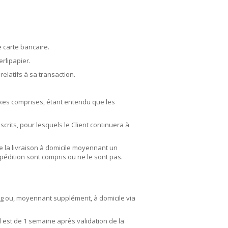
 carte bancaire.
rlipapier.
relatifs à sa transaction.
taxes comprises, étant entendu que les
rits, pour lesquels le Client continuera à
e la livraison à domicile moyennant un
pédition sont compris ou ne le sont pas.
urg ou, moyennant supplément, à domicile via
 est de 1 semaine après validation de la